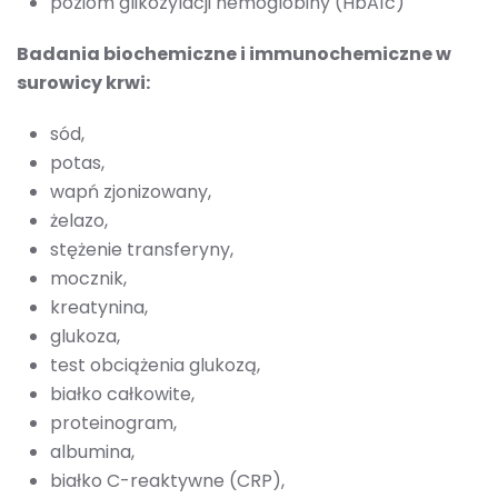
poziom glikozylacji hemoglobiny (HbA1c)
Badania biochemiczne i immunochemiczne w
surowicy krwi:
sód,
potas,
wapń zjonizowany,
żelazo,
stężenie transferyny,
mocznik,
kreatynina,
glukoza,
test obciążenia glukozą,
białko całkowite,
proteinogram,
albumina,
białko C-reaktywne (CRP),