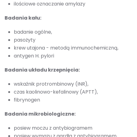
ilościowe oznaczanie amylazy
Badania kału:
badanie ogólne,
pasożyty
krew utajona - metodą immunochemiczną,
antygen H. pylori
Badania układu krzepnięcia:
wskaźnik protrombinowy (INR),
czas kaolinowo-kefalinowy (APTT),
fibrynogen
Badania mikrobiologiczne:
posiew moczu z antybiogramem
posiew wymazu z gardła z antybiogramem,