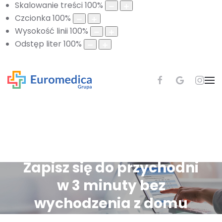
Skalowanie treści
100
%
Czcionka
100
%
Wysokość linii
100
%
Odstęp liter
100
%
Zapisz się do przychodni
w 3 minuty bez
wychodzenia z domu