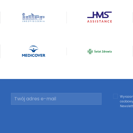
Wyrażam
osobowy
Newslett