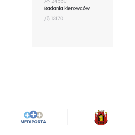
24560
Badania kierowców
13170