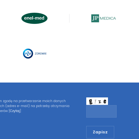
 zgodę na przetwarzanie moich danych
ch (adres e-mail) na potrzeby otrzymania
erów [
Czytaj
]
Zapisz