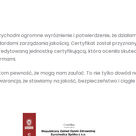
rzychodni ogromne wyróżnienie i potwierdzenie, że działa
rdami zarządzania jakością. Certyfikat został przyznan
edytowaną jednostkę certyfikującą, która oceniła skutec
rmami.
ntom pewność, że mogą nam zaufać. To nie tylko dowód n
gwarancja, że stawiamy na jakość, bezpieczeństwo i ciągłe