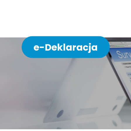
ychodni w 3 minuty bez 
e-Deklaracja