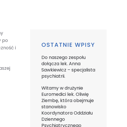
my
y po
OSTATNIE WPISY
zność i
Do naszego zespołu
dołącza lek. Anna
aszej
Sawkiewicz – specjalista
psychiatrii.
Witamy w drużynie
Euromedici lek. Oliwię
Ziembę, która obejmuje
stanowisko
Koordynatora Oddziału
Dziennego
Psychiatrycznego