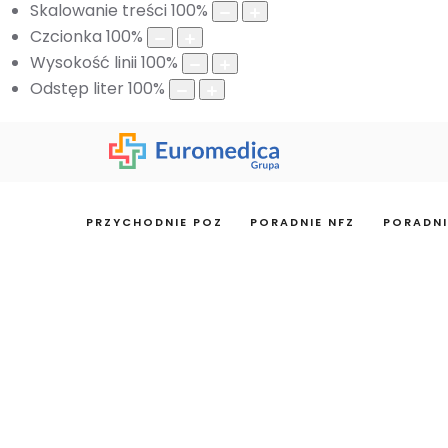
Skalowanie treści
100
%
Czcionka
100
%
Wysokość linii
100
%
Odstęp liter
100
%
PRZYCHODNIE POZ
PORADNIE NFZ
PORADNI