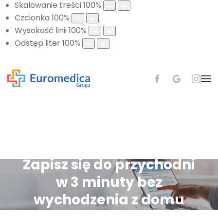
Skalowanie treści
100
%
Czcionka
100
%
Wysokość linii
100
%
Odstęp liter
100
%
Zapisz się do przychodni
w 3 minuty bez
wychodzenia z domu