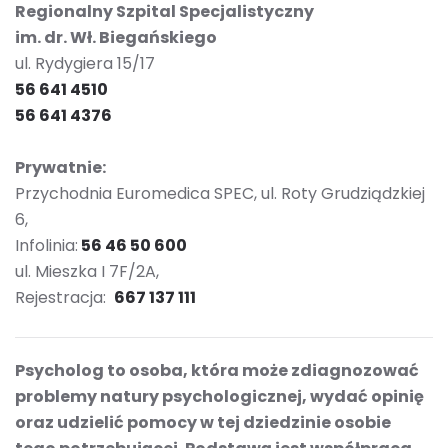
Regionalny Szpital Specjalistyczny
im. dr. Wł. Biegańskiego
ul. Rydygiera 15/17
56 641 4510
56 641 4376
Prywatnie:
Przychodnia Euromedica SPEC, ul. Roty Grudziądzkiej
6,
Infolinia:
56 46 50 600
ul. Mieszka I 7F/2A,
Rejestracja:
667 137 111
Psycholog to osoba, która może zdiagnozować
problemy natury psychologicznej, wydać opinię
oraz udzielić pomocy w tej dziedzinie osobie