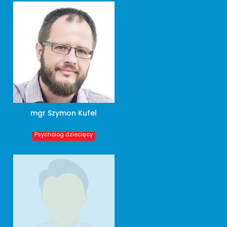
mgr Szymon Kufel
Psycholog dziecięcy