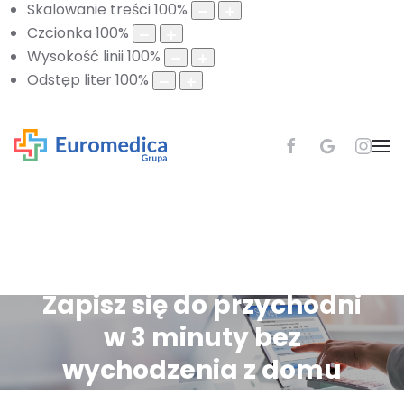
Skalowanie treści
100
%
Czcionka
100
%
Wysokość linii
100
%
Odstęp liter
100
%
Zapisz się do przychodni
w 3 minuty bez
wychodzenia z domu