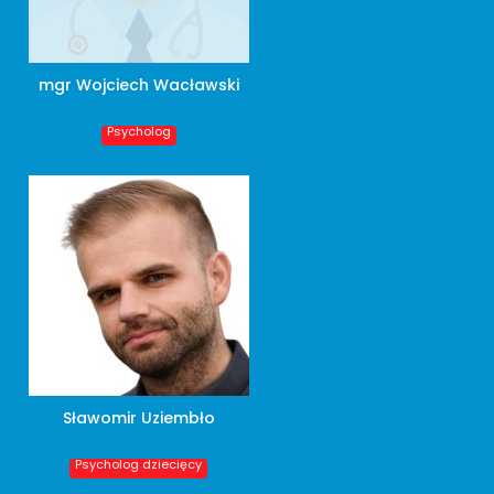
mgr Wojciech Wacławski
Psycholog
Sławomir Uziembło
Psycholog dziecięcy