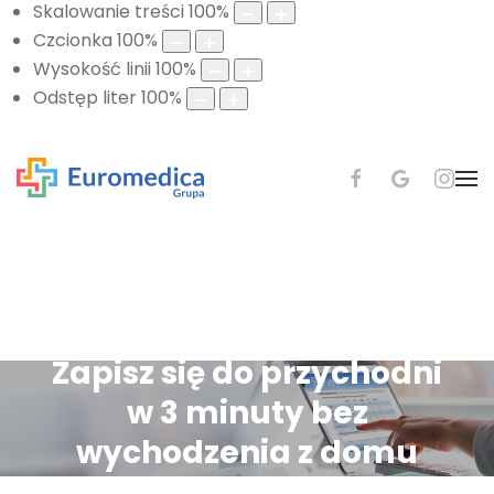
Skalowanie treści
100
%
Czcionka
100
%
Wysokość linii
100
%
Odstęp liter
100
%
Zapisz się do przychodni
w 3 minuty bez
wychodzenia z domu