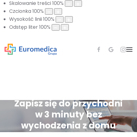
Skalowanie treści
100
%
Czcionka
100
%
Wysokość linii
100
%
Odstęp liter
100
%
Zapisz się do przychodni
w 3 minuty bez
wychodzenia z domu