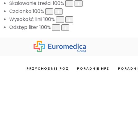
Skalowanie treści
100
%
Czcionka
100
%
Wysokość linii
100
%
Odstęp liter
100
%
PRZYCHODNIE POZ
PORADNIE NFZ
PORADNI