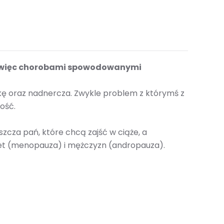
a więc chorobami spowodowanymi
stkę oraz nadnercza. Zwykle problem z którymś z
ość.
szcza pań, które chcą zajść w ciąże, a
iet (menopauza) i mężczyzn (andropauza).