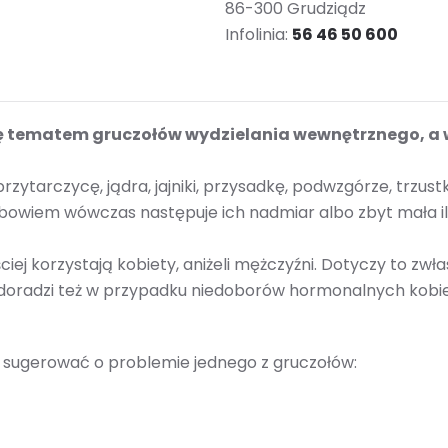
86-300 Grudziądz
Infolinia:
56 46 50 600
się tematem gruczołów wydzielania wewnętrznego, 
rzytarczycę, jądra, jajniki, przysadkę, podwzgórze, trzu
bowiem wówczas następuje ich nadmiar albo zbyt mała il
j korzystają kobiety, aniżeli mężczyźni. Dotyczy to zwła
a doradzi też w przypadku niedoborów hormonalnych kob
 sugerować o problemie jednego z gruczołów: