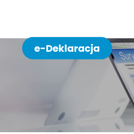
ychodni w 3 minuty bez 
e-Deklaracja