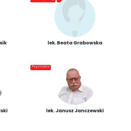
sik
lek. Beata Grabowska
Psychiatra
lski
lek. Janusz Janczewski