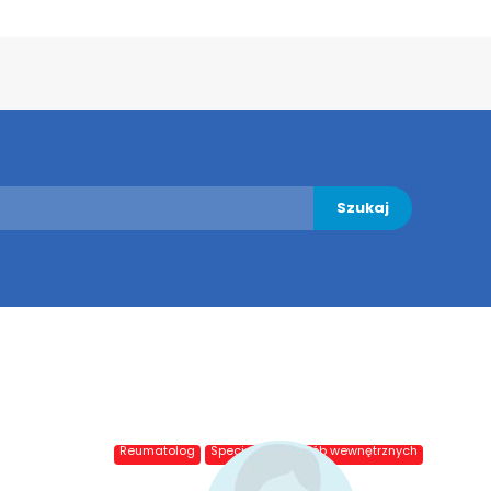
Szukaj
Reumatolog
Specjalista chorób wewnętrznych