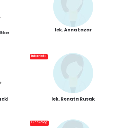
lek. Anna Łazar
dtke
Internista
acki
lek. Renata Rusak
Ginekolog