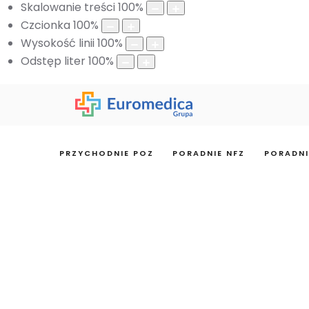
Skalowanie treści
100
%
Czcionka
100
%
Wysokość linii
100
%
Odstęp liter
100
%
PRZYCHODNIE POZ
PORADNIE NFZ
PORADNI