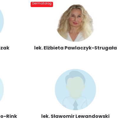
Dermatolog
czak
lek. Elżbieta Pawlaczyk-Strugała
ko-Rink
lek. Sławomir Lewandowski