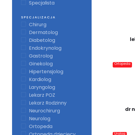
Specjalista
SPECJALIZACJA
Chirurg
Dermatolog
l
Diabetolog
Endokrynolog
Gastrolog
Ginekolog
Ortopeda
Hipertensjolog
Kardiolog
Laryngolog
Lekarz POZ
Lekarz Rodzinny
dr 
Neurochirurg
Neurolog
Ortopeda
Ortopeda dziecięcy
Urolog