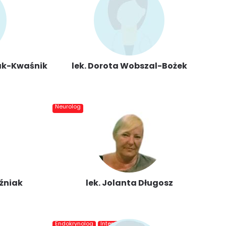
iak-Kwaśnik
lek. Dorota Wobszal-Bożek
Neurolog
oźniak
lek. Jolanta Długosz
Endokrynolog
Internista