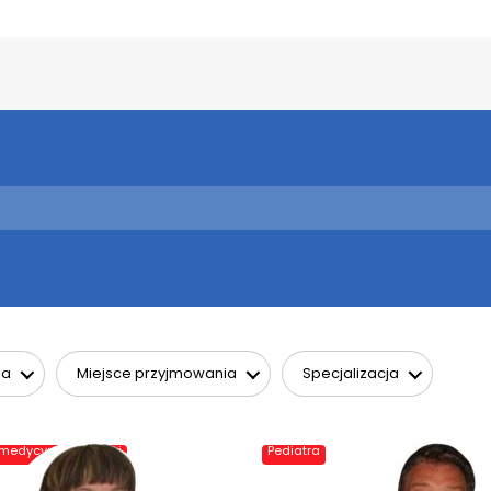
ia
Miejsce przyjmowania
Specjalizacja
 medycyny rodzinnej
Pediatra