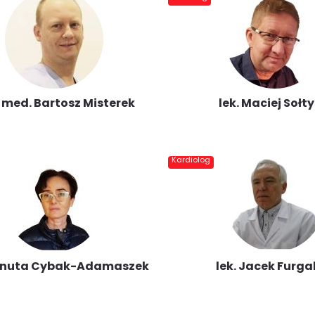
. med. Bartosz Misterek
lek. Maciej Sołty
Kardiolog
Danuta Cybak-Adamaszek
lek. Jacek Furga