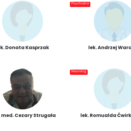
Psychiatra
ek. Donata Kasprzak
lek. Andrzej War
Neurolog
. med. Cezary Strugała
lek. Romualda Ćwir