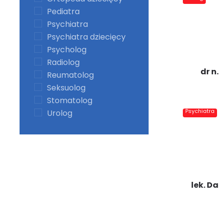
Pediatra
Psychiatra
Psychiatra dziecięcy
Psycholog
Radiolog
dr n
Reumatolog
Seksuolog
Stomatolog
Psychiatra
Urolog
lek. 