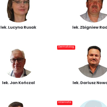
lek. Lucyna Rusak
lek. Zbigniew Ra
Dermatolog
lek. Jan Kończal
lek. Dariusz Now
Internista