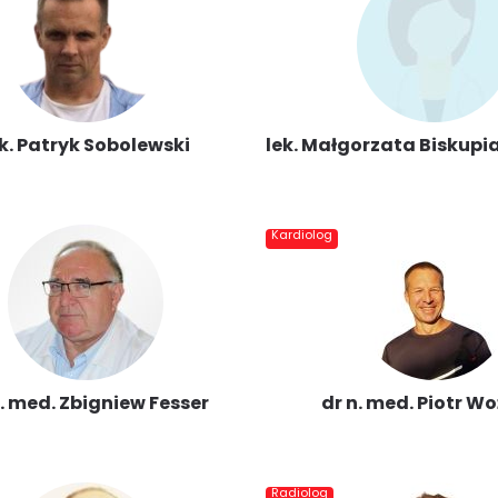
ek. Patryk Sobolewski
lek. Małgorzata Biskup
Kardiolog
n. med. Zbigniew Fesser
dr n. med. Piotr W
Radiolog