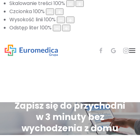
Skalowanie treści
100
%
Czcionka
100
%
Wysokość linii
100
%
Odstęp liter
100
%
Zapisz się do przychodni
w 3 minuty bez
wychodzenia z domu