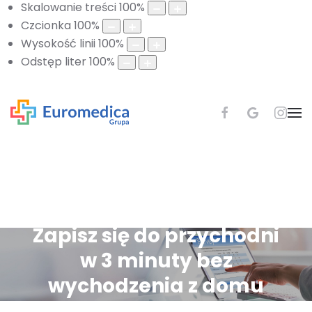
Skalowanie treści
100
%
Czcionka
100
%
Wysokość linii
100
%
Odstęp liter
100
%
Zapisz się do przychodni
w 3 minuty bez
wychodzenia z domu