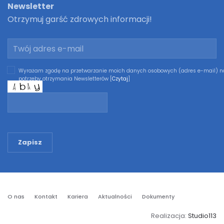
Newsletter
Otrzymuj garść zdrowych informacji!
Wyrażam zgodę na przetwarzanie moich danych osobowych (adres e-mail) n
potrzeby otrzymania Newsletterów [
Czytaj
]
Zapisz
O nas
Kontakt
Kariera
Aktualności
Dokumenty
Realizacja:
Studio113