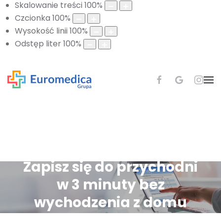
Skalowanie treści
100
%
Czcionka
100
%
Wysokość linii
100
%
Odstęp liter
100
%
Zapisz się do przychodni
w 3 minuty bez
wychodzenia z domu