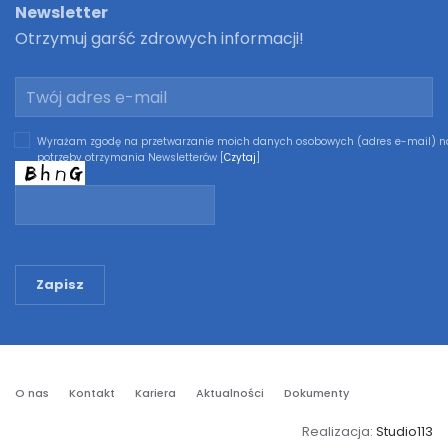
Newsletter
Otrzymuj garść zdrowych informacji!
Wyrażam zgodę na przetwarzanie moich danych osobowych (adres e-mail) n
potrzeby otrzymania Newsletterów [
Czytaj
]
Zapisz
O nas
Kontakt
Kariera
Aktualności
Dokumenty
Realizacja:
Studio113