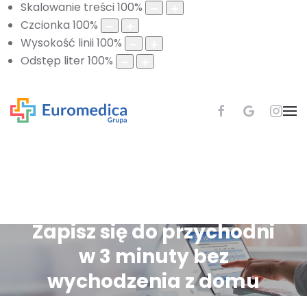
Skalowanie treści
100
%
Czcionka
100
%
Wysokość linii
100
%
Odstęp liter
100
%
Zapisz się do przychodni
w 3 minuty bez
wychodzenia z domu