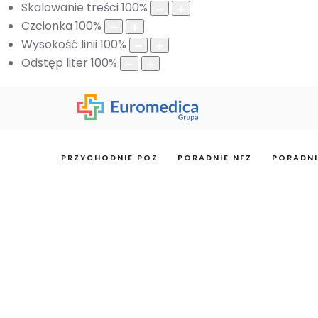
Skalowanie treści
100
%
Czcionka
100
%
Wysokość linii
100
%
Odstęp liter
100
%
PRZYCHODNIE POZ
PORADNIE NFZ
PORADNI