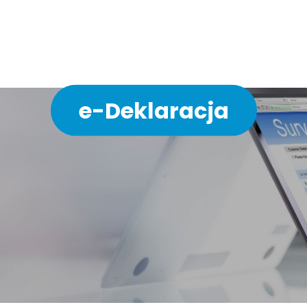
ychodni w 3 minuty bez 
e-Deklaracja