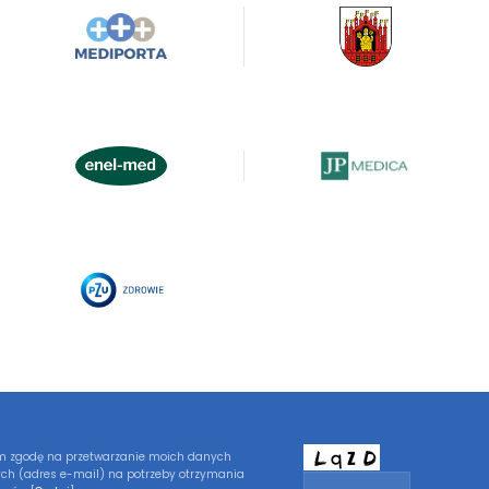
 zgodę na przetwarzanie moich danych
ch (adres e-mail) na potrzeby otrzymania