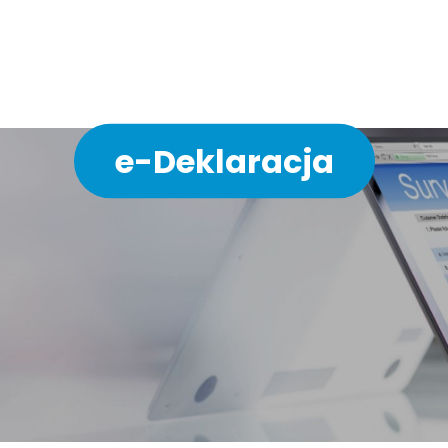
ychodni w 3 minuty bez 
e-Deklaracja