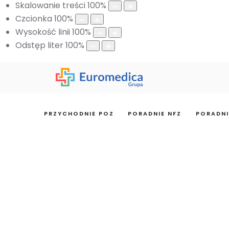
Skalowanie treści
100
%
Czcionka
100
%
Wysokość linii
100
%
Odstęp liter
100
%
PRZYCHODNIE POZ
PORADNIE NFZ
PORADNI