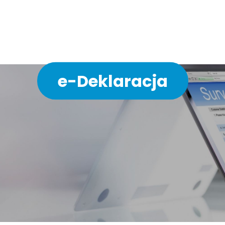
ychodni w 3 minuty bez 
e-Deklaracja