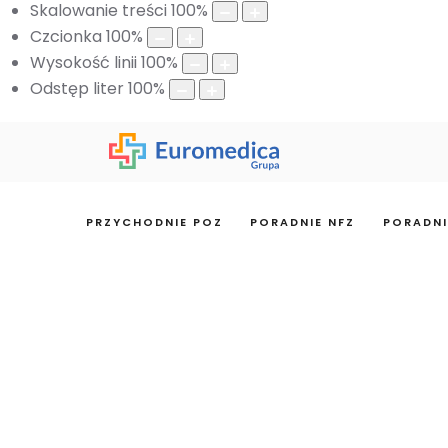
Skalowanie treści
100
%
Czcionka
100
%
Wysokość linii
100
%
Odstęp liter
100
%
PRZYCHODNIE POZ
PORADNIE NFZ
PORADNI