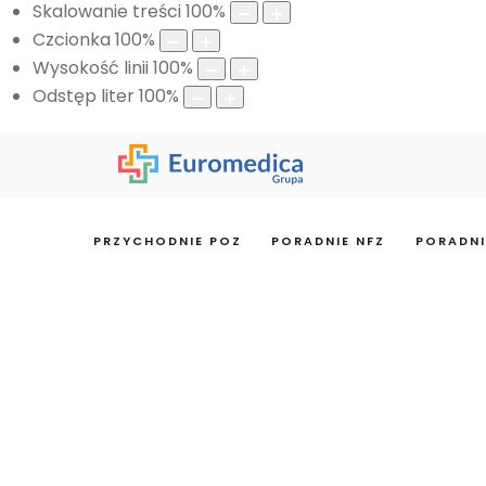
Skalowanie treści
100
%
Czcionka
100
%
Wysokość linii
100
%
Odstęp liter
100
%
PRZYCHODNIE POZ
PORADNIE NFZ
PORADNI