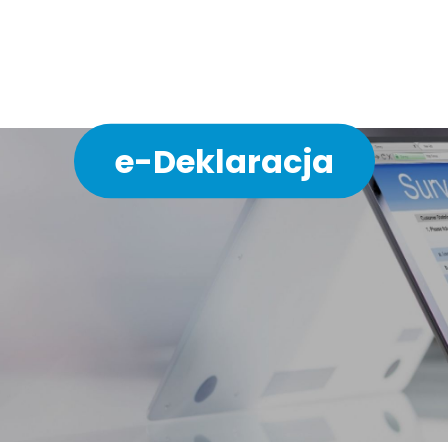
ychodni w 3 minuty bez 
e-Deklaracja