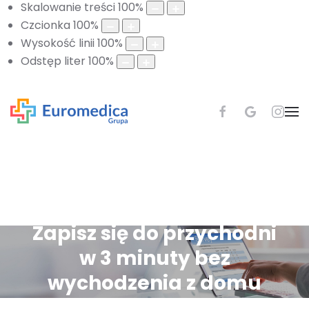
Skalowanie treści
100
%
Czcionka
100
%
Wysokość linii
100
%
Odstęp liter
100
%
Zapisz się do przychodni
w 3 minuty bez
wychodzenia z domu