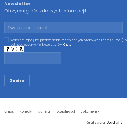
Newsletter
Otrzymuj garść zdrowych informacji!
Wyrażam zgodę na przetwarzanie moich danych osobowych (adres e-mail) n
potrzeby otrzymania Newsletterów [
Czytaj
]
Zapisz
O nas
Kontakt
Kariera
Aktualności
Dokumenty
Realizacja:
Studio113