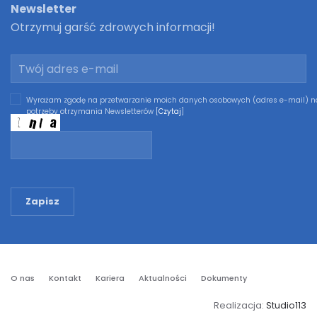
Newsletter
Otrzymuj garść zdrowych informacji!
Wyrażam zgodę na przetwarzanie moich danych osobowych (adres e-mail) n
potrzeby otrzymania Newsletterów [
Czytaj
]
Zapisz
O nas
Kontakt
Kariera
Aktualności
Dokumenty
Realizacja:
Studio113