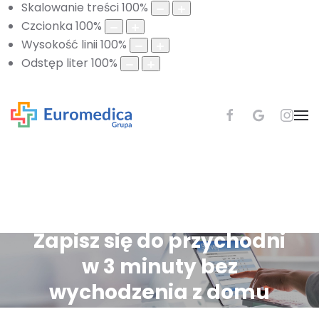
Skalowanie treści
100
%
Czcionka
100
%
Wysokość linii
100
%
Odstęp liter
100
%
Zapisz się do przychodni
w 3 minuty bez
wychodzenia z domu