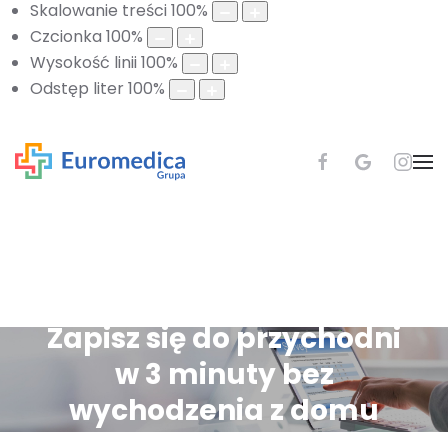
Skalowanie treści
100
%
Czcionka
100
%
Wysokość linii
100
%
Odstęp liter
100
%
Zapisz się do przychodni
w 3 minuty bez
wychodzenia z domu