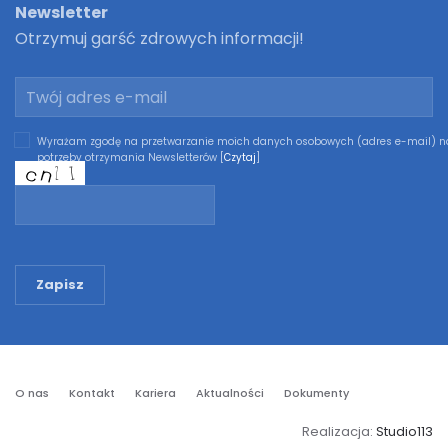
Newsletter
Otrzymuj garść zdrowych informacji!
Wyrażam zgodę na przetwarzanie moich danych osobowych (adres e-mail) n
potrzeby otrzymania Newsletterów [
Czytaj
]
Zapisz
O nas
Kontakt
Kariera
Aktualności
Dokumenty
Realizacja:
Studio113