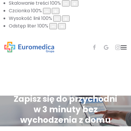
Skalowanie treści
100
%
Czcionka
100
%
Wysokość linii
100
%
Odstęp liter
100
%
Zapisz się do przychodni
w 3 minuty bez
wychodzenia z domu