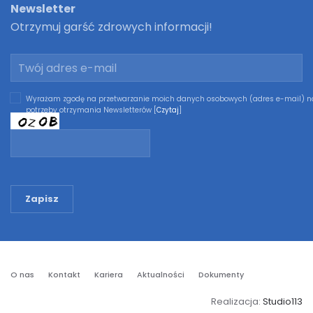
Newsletter
Otrzymuj garść zdrowych informacji!
Wyrażam zgodę na przetwarzanie moich danych osobowych (adres e-mail) n
potrzeby otrzymania Newsletterów [
Czytaj
]
Zapisz
O nas
Kontakt
Kariera
Aktualności
Dokumenty
Realizacja:
Studio113