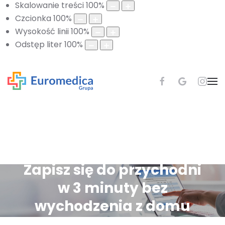
Skalowanie treści
100
%
Czcionka
100
%
Wysokość linii
100
%
Odstęp liter
100
%
Zapisz się do przychodni
w 3 minuty bez
wychodzenia z domu