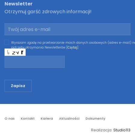
Newsletter
Otrzymuj garść zdrowych informacji!
Wyrażam zgodę na przetwarzanie moich danych osobowych (adres e-mail) n
potrzeby otrzymania Newsletterów [
Czytaj
]
Zapisz
O nas
Kontakt
Kariera
Aktualności
Dokumenty
Realizacja:
Studio113