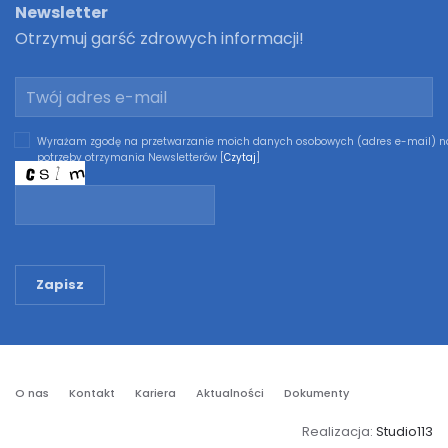
Newsletter
Otrzymuj garść zdrowych informacji!
Wyrażam zgodę na przetwarzanie moich danych osobowych (adres e-mail) n
potrzeby otrzymania Newsletterów [
Czytaj
]
Zapisz
O nas
Kontakt
Kariera
Aktualności
Dokumenty
Realizacja:
Studio113