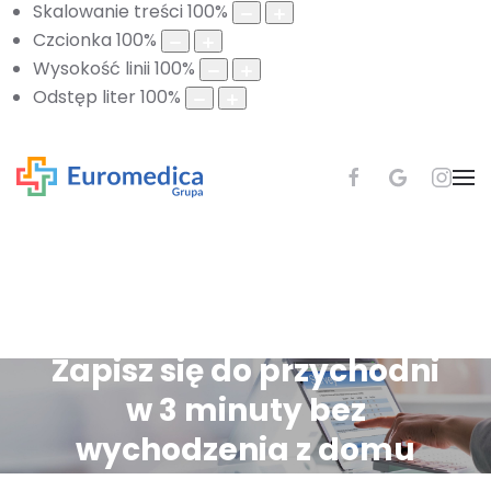
Skalowanie treści
100
%
Czcionka
100
%
Wysokość linii
100
%
Odstęp liter
100
%
Zapisz się do przychodni
w 3 minuty bez
wychodzenia z domu