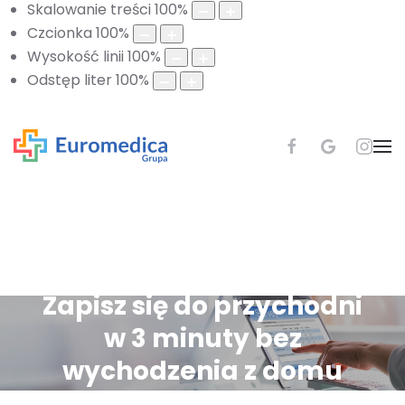
Skalowanie treści
100
%
Czcionka
100
%
Wysokość linii
100
%
Odstęp liter
100
%
Zapisz się do przychodni
w 3 minuty bez
wychodzenia z domu