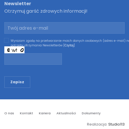
Newsletter
Otrzymuj garść zdrowych informacji!
Wyrażam zgodę na przetwarzanie moich danych osobowych (adres e-mail) n
potrzeby otrzymania Newsletterów [
Czytaj
]
Zapisz
O nas
Kontakt
Kariera
Aktualności
Dokumenty
Realizacja:
Studio113