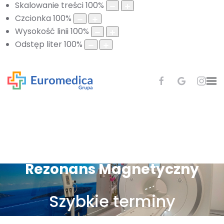
Skalowanie treści
100
%
Czcionka
100
%
Wysokość linii
100
%
Odstęp liter
100
%
Rezonans Magnetyczny
Szybkie terminy