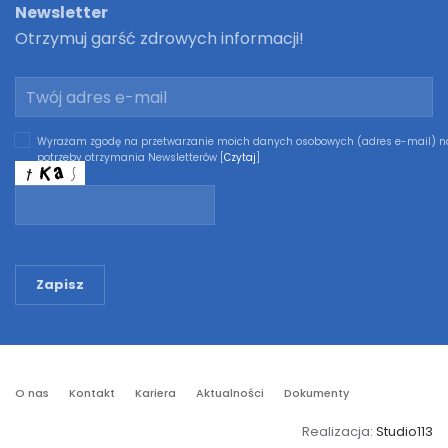
Newsletter
Otrzymuj garść zdrowych informacji!
Wyrażam zgodę na przetwarzanie moich danych osobowych (adres e-mail) n
potrzeby otrzymania Newsletterów [
Czytaj
]
Zapisz
O nas
Kontakt
Kariera
Aktualności
Dokumenty
Realizacja:
Studio113