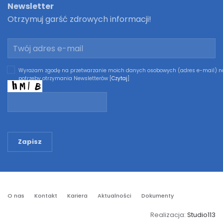
Newsletter
Otrzymuj garść zdrowych informacji!
Wyrażam zgodę na przetwarzanie moich danych osobowych (adres e-mail) n
potrzeby otrzymania Newsletterów [
Czytaj
]
Zapisz
O nas
Kontakt
Kariera
Aktualności
Dokumenty
Realizacja:
Studio113