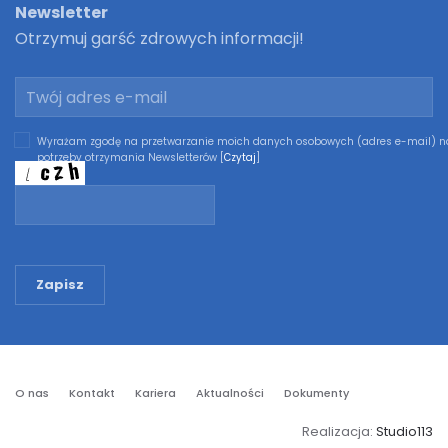
Newsletter
Otrzymuj garść zdrowych informacji!
Wyrażam zgodę na przetwarzanie moich danych osobowych (adres e-mail) n
potrzeby otrzymania Newsletterów [
Czytaj
]
Zapisz
O nas
Kontakt
Kariera
Aktualności
Dokumenty
Realizacja:
Studio113