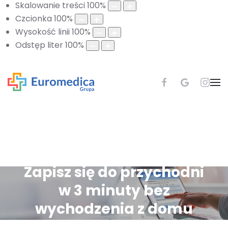
Skalowanie treści
100
%
Czcionka
100
%
Wysokość linii
100
%
Odstęp liter
100
%
Zapisz się do przychodni
w 3 minuty bez
wychodzenia z domu