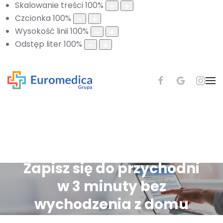
Skalowanie treści
100
%
Czcionka
100
%
Wysokość linii
100
%
Odstęp liter
100
%
Zapisz się do przychodni
w 3 minuty bez
wychodzenia z domu