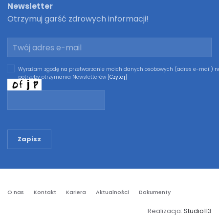
Newsletter
Otrzymuj garść zdrowych informacji!
Wyrażam zgodę na przetwarzanie moich danych osobowych (adres e-mail) n
potrzeby otrzymania Newsletterów [
Czytaj
]
Zapisz
O nas
Kontakt
Kariera
Aktualności
Dokumenty
Realizacja:
Studio113