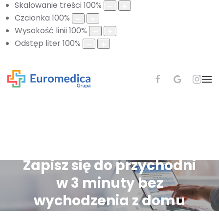
Skalowanie treści
100
%
Czcionka
100
%
Wysokość linii
100
%
Odstęp liter
100
%
Zapisz się do przychodni
w 3 minuty bez
wychodzenia z domu