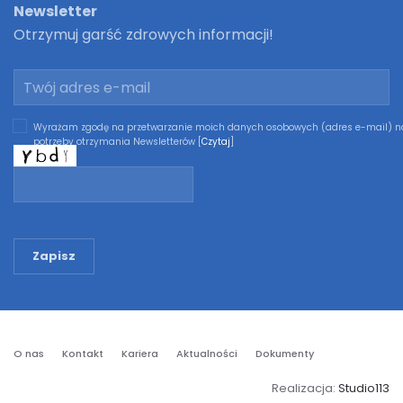
Newsletter
Otrzymuj garść zdrowych informacji!
Wyrażam zgodę na przetwarzanie moich danych osobowych (adres e-mail) n
potrzeby otrzymania Newsletterów [
Czytaj
]
Zapisz
O nas
Kontakt
Kariera
Aktualności
Dokumenty
Realizacja:
Studio113