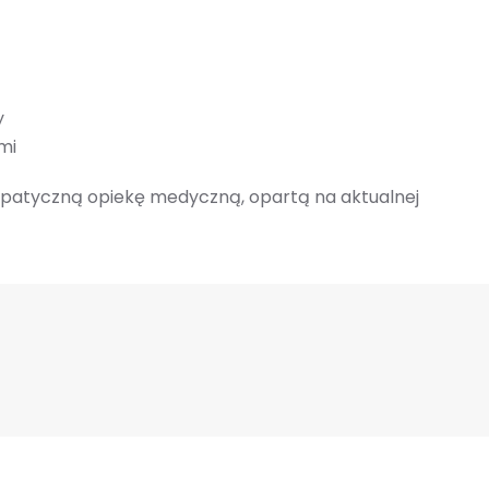
y
mi
mpatyczną opiekę medyczną, opartą na aktualnej