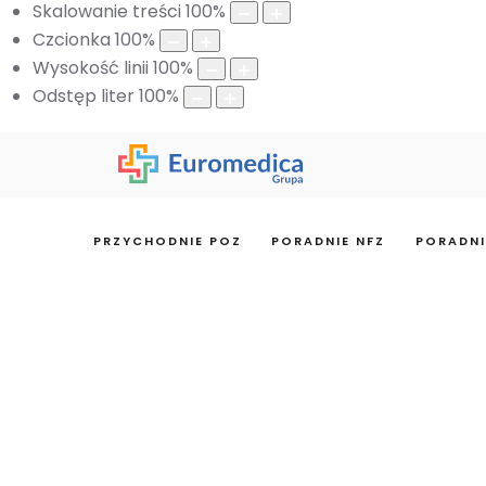
Skalowanie treści
100
%
Czcionka
100
%
Wysokość linii
100
%
Odstęp liter
100
%
PRZYCHODNIE POZ
PORADNIE NFZ
PORADNI