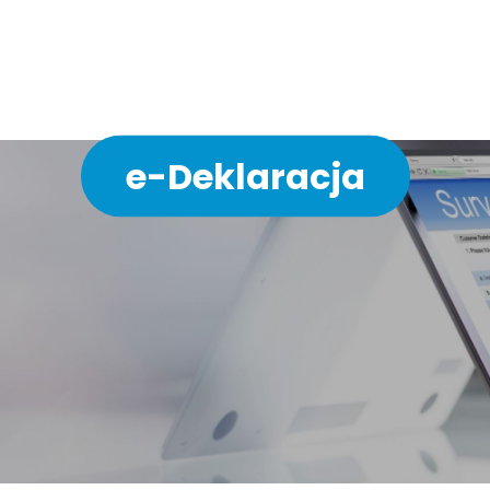
ychodni w 3 minuty bez 
e-Deklaracja